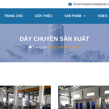
Email:maymocsb@gmail.
TRANG CHỦ
GIỚI THIỆU
SẢN PHẨM
VIDEO
DÂY CHUYỀN SẢN XUẤT
Trang chủ
Dây chuyền sản xuất
 CHUYỀN SẢN XUẤT