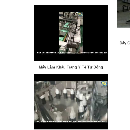
Dây C
Máy Làm Khẩu Trang Y Tế Tự Động