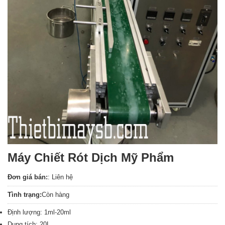
Máy Chiết Rót Dịch Mỹ Phẩm
Đơn giá bán:
: Liên hệ
Tình trạng:
Còn hàng
Định lượng: 1ml-20ml
Dung tích: 20L