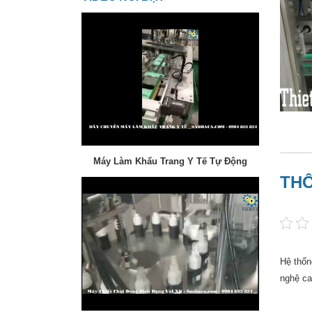
Máy Làm Khẩu Trang Y Tế Tự Động
THÔ
Hệ thốn
nghệ ca