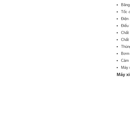
Băng
Tốc đ
Điện
Điểu
Chất
Chất 
Thùng
Bơm 
Cảm b
Máy 
Máy xi