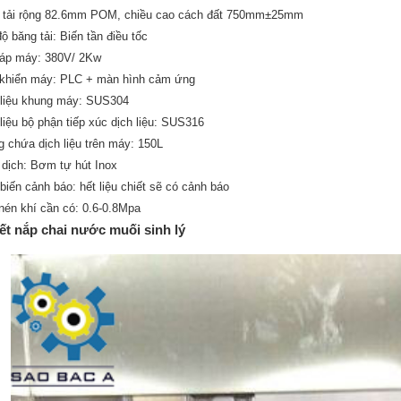
 tải rộng 82.6mm POM, chiều cao cách đất 750mm±25mm
ộ băng tải: Biến tần điều tốc
 áp máy: 380V/ 2Kw
 khiển máy: PLC + màn hình cảm ứng
 liệu khung máy: SUS304
liệu bộ phận tiếp xúc dịch liệu: SUS316
 chứa dịch liệu trên máy: 150L
dịch: Bơm tự hút Inox
iến cảnh báo: hết liệu chiết sẽ có cảnh báo
nén khí cần có: 0.6-0.8Mpa
ết nắp chai nước muối sinh lý