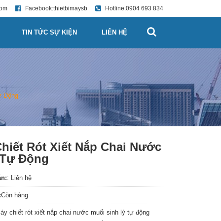
com
Facebook:
thietbimaysb
Hotline:
0904 693 834
TIN TỨC SỰ KIỆN
LIÊN HỆ
ự Động
hiết Rót Xiết Nắp Chai Nước
 Tự Động
án:
: Liên hệ
:
Còn hàng
y chiết rót xiết nắp chai nước muối sinh lý tự động