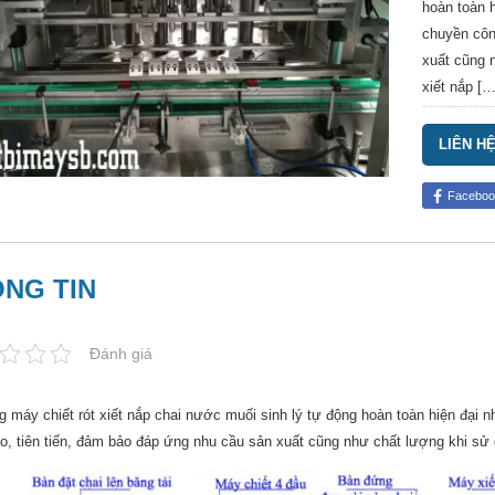
hoàn toàn h
chuyền côn
xuất cũng 
xiết nắp […
LIÊN H
Faceboo
NG TIN
Đánh giá
g máy chiết rót xiết nắp chai nước muối sinh lý tự động hoàn toàn
hiện đại n
o, tiên tiến, đảm bảo đáp ứng nhu cầu sản xuất cũng như chất lượng khi sử