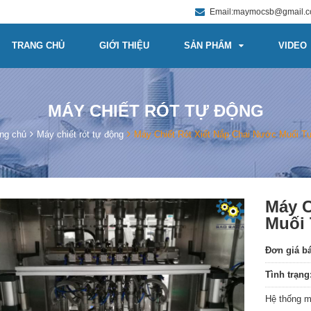
Email:maymocsb@gmail.
TRANG CHỦ
GIỚI THIỆU
SẢN PHẨM
VIDEO
MÁY CHIẾT RÓT TỰ ĐỘNG
ng chủ
Máy chiết rót tự động
Máy Chiết Rót Xiết Nắp Chai Nước Muối T
Máy C
Muối
Đơn giá b
Tình trạng
Hệ thống má