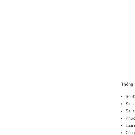
Thông 
Số đầ
Định
Sai s
Phươ
Loại 
Công 