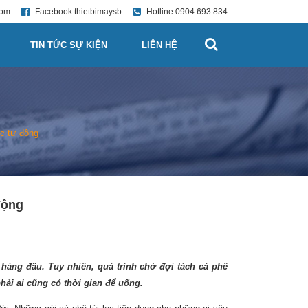
com
Facebook:
thietbimaysb
Hotline:
0904 693 834
TIN TỨC SỰ KIỆN
LIÊN HỆ
ọc tự động
động
 hàng đầu. Tuy nhiên, quá trình chờ đợi tách cà phê
hải ai cũng có thời gian để uống.