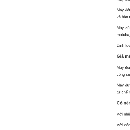
Máy đón
và hàn 
Máy đón
matcha
Định lư
Giá má
Máy đón
công su
Máy đượ
tự chế 
Có nên
Với nhữ
Với các