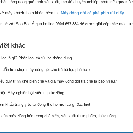
 nhân công trong quá trình sản xuất, tạo độ chuyên nghiệp, phát triển quy mô
t về máy khách tham khảo thêm tại:
Máy đóng gói cà phê phin túi giấy
ên hệ với Sao Bắc Á qua hotline
0904 693 834
để được giải đáp thắc mắc, tư
viết khác
i lọc là gì? Phân loại trà túi lọc thông dụng
 dẫn lựa chọn máy đóng gói chè trà túi lọc phù hợp
ểu quy trình chế biến chè và giá máy đóng gói trà chè là bao nhiêu?
hiệu Máy nghiền bột siêu mịn tự động
m khẩu trang y tế tự động thế hệ mới có gì đặc biệt
rò của máy đồng hóa trong chế biến, sản xuất thực phẩm, thức uống