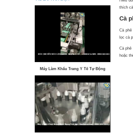
Hiểu đ
thích c
Cà ph
Cà phê 
lọc cà 
Cà phê 
hoặc th
Máy Làm Khẩu Trang Y Tế Tự Động