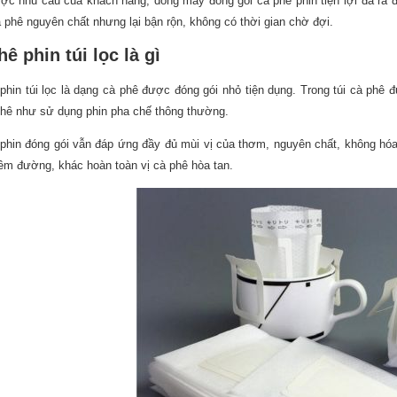
ược nhu cầu của khách hàng,
dòng máy đóng gói cà phê phin tiện lợi
đã ra đ
à phê nguyên chất nhưng lại bận rộn, không có thời gian chờ đợi.
ê phin túi lọc là gì
phin túi lọc là dạng cà phê được đóng gói nhỏ tiện dụng. Trong túi cà phê
phê như sử dụng phin pha chế thông thường.
phin đóng gói vẫn đáp ứng đầy đủ mùi vị của thơm, nguyên chất, không hóa
êm đường, khác hoàn toàn vị cà phê hòa tan.