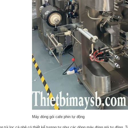
Máy đóng gói cafe phin tự động
g túi lọc cà phê có thiết kế tương tự như các dòng máy đóng gói tự động. T