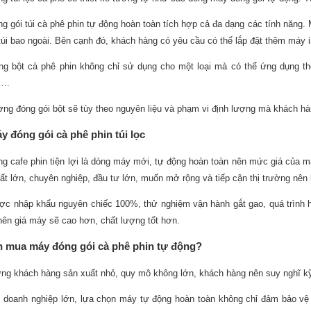
g gói túi cà phê phin tự động hoàn toàn tích hợp cả đa dạng các tính năng. 
túi bao ngoài. Bên cạnh đó, khách hàng có yêu cầu có thể lắp đặt thêm máy i
g bột cà phê phin không chỉ sử dụng cho một loại mà có thể ứng dụng t
,…
ợng đóng gói bột sẽ tùy theo nguyên liệu và phạm vi định lượng mà khách h
y đóng gói cà phê phin túi lọc
g cafe phin tiện lợi là dòng máy mới, tự động hoàn toàn nên mức giá của m
ất lớn, chuyên nghiệp, đầu tư lớn, muốn mở rộng và tiếp cận thị trường nê
c nhập khẩu nguyên chiếc 100%, thử nghiệm vận hành gắt gao, quá trình ho
nên giá máy sẽ cao hơn, chất lượng tốt hơn.
 mua máy đóng gói cà phê phin tự động?
ng khách hàng sản xuất nhỏ, quy mô không lớn, khách hàng nên suy nghĩ k
 doanh nghiệp lớn, lựa chọn máy tự động hoàn toàn không chỉ đảm bảo vệ 