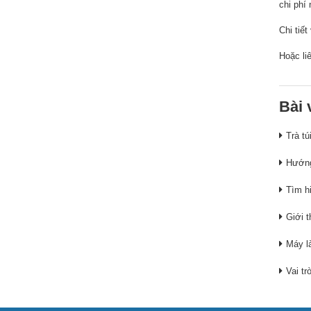
chi phí
Chi tiế
Hoặc li
Bài 
Trà tú
Hướng
Tìm hi
Giới t
Máy là
Vai t