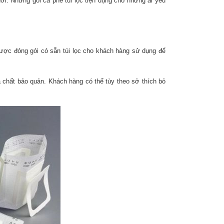
ời. Những gói cà phê túi lọc tiện dụng cho những ai yêu
 được đóng gói có sẵn túi lọc cho khách hàng sử dụng để
 chất bảo quản. Khách hàng có thể tùy theo sở thích bỏ