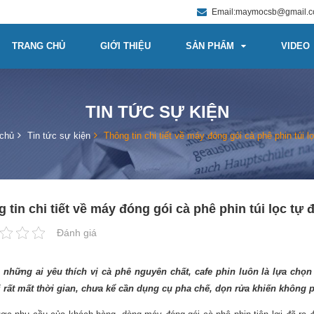
Email:maymocsb@gmail.
TRANG CHỦ
GIỚI THIỆU
SẢN PHẨM
VIDEO
TIN TỨC SỰ KIỆN
chủ
Tin tức sự kiện
Thông tin chi tiết về máy đóng gói cà phê phin túi l
 tin chi tiết về máy đóng gói cà phê phin túi lọc tự 
Đánh giá
 những ai yêu thích vị cà phê nguyên chất, cafe phin luôn là lựa chọn
i rất mất thời gian, chưa kể cần dụng cụ pha chế, dọn rửa khiến không p